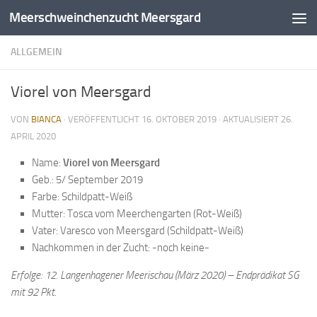
Meerschweinchenzucht Meersgard
Zum Inhalt springen
ALLGEMEIN
Viorel von Meersgard
VON
BIANCA
· VERÖFFENTLICHT
16. OKTOBER 2019
· AKTUALISIERT
26.
APRIL 2020
Name:
Viorel
von Meersgard
Geb.: 5/ September 2019
Farbe: Schildpatt-Weiß
Mutter: Tosca vom Meerchengarten (Rot-Weiß)
Vater: Varesco von Meersgard (Schildpatt-Weiß)
Nachkommen in der Zucht: -noch keine-
Erfolge: 12. Langenhagener Meerischau (März 2020) – Endprädikat SG
mit 92 Pkt.