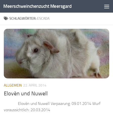
Meerschweinchenzucht Meersgard
Zum Inhalt springen
SCHLAGWÖRTER:
ESCADA
ALLGEMEIN
22. APRIL 2014
Elovèn und Nuwell
Elovèn und Nuwell Verpaarung: 09.01.2014 Wurf
voraussichtlich: 20.03.2014