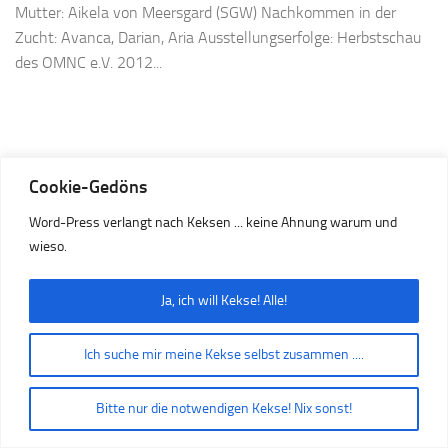
Mutter: Aikela von Meersgard (SGW) Nachkommen in der
Zucht: Avanca, Darian, Aria Ausstellungserfolge: Herbstschau
des OMNC e.V. 2012...
Cookie-Gedöns
Word-Press verlangt nach Keksen ... keine Ahnung warum und
wieso.
Ja, ich will Kekse! Alle!
Präsentiert von
- Entworfen mit dem
Hueman-Theme
Ich suche mir meine Kekse selbst zusammen ....
Bitte nur die notwendigen Kekse! Nix sonst!