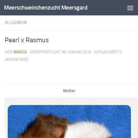
Meerschweinchenzucht Meersgard
Zum Inhalt springen
ALLGEMEIN
Pearl x Rasmus
VON
BIANCA
· VERÖFFENTLICHT
30. JANUAR 2019
· AKTUALISIERT
5.
JANUAR 2020
Mutter