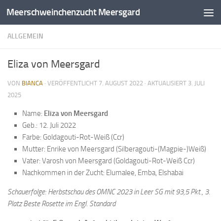
Meerschweinchenzucht Meersgard
Zum Inhalt springen
ALLGEMEIN
Eliza von Meersgard
VON
BIANCA
· VERÖFFENTLICHT
7. AUGUST 2022
· AKTUALISIERT
3. JULI
2025
Name:
Eliza
von Meersgard
Geb.: 12. Juli 2022
Farbe: Goldagouti-Rot-Weiß (Ccr)
Mutter: Enrike von Meersgard (Silberagouti-(Magpie-)Weiß)
Vater: Varosh von Meersgard (Goldagouti-Rot-Weiß Ccr)
Nachkommen in der Zucht: Elumalee, Emba, Elshabai
Schauerfolge: Herbstschau des OMNC 2023 in Leer SG mit 93,5 Pkt., 3.
Platz Beste Rosette im Engl. Standard