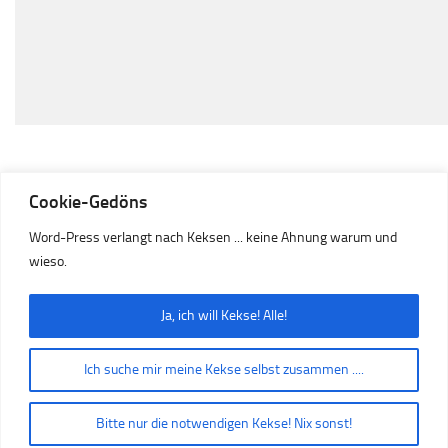
Cookie-Gedöns
Word-Press verlangt nach Keksen ... keine Ahnung warum und
wieso.
Ja, ich will Kekse! Alle!
Präsentiert von
- Entworfen mit dem
Hueman-Theme
Ich suche mir meine Kekse selbst zusammen ....
Bitte nur die notwendigen Kekse! Nix sonst!